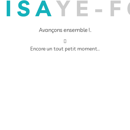
U
I
S
A
Y
E
-
F
Avançons ensemble !..
Encore un tout petit moment...