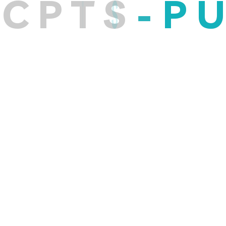
C
P
T
S
-
P