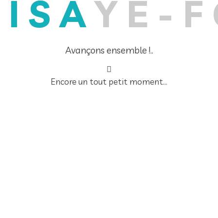
U
I
S
A
Y
E
-
F
Avançons ensemble !..
Encore un tout petit moment...