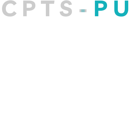
C
P
T
S
-
P