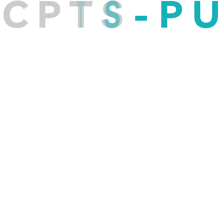
C
P
T
S
-
P