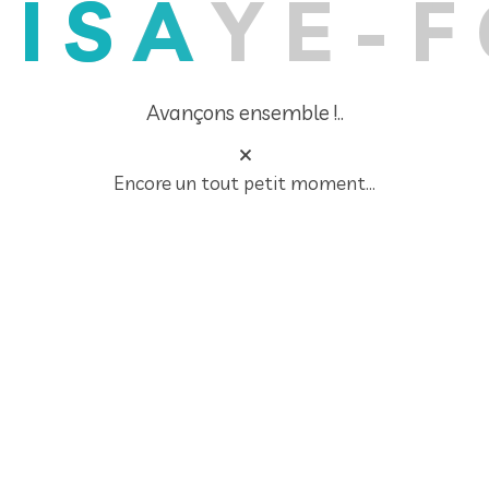
U
I
S
A
Y
E
-
F
Avançons ensemble !..
Encore un tout petit moment...