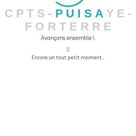
C
P
T
S
-
P
U
I
S
A
Y
E
-
F
O
R
T
E
R
R
E
Recent Posts
Avançons ensemble !..
Encore un tout petit moment...
Ateliers Bien-vieillir chez vous” 2026-2027 Retrouvez
votre commune!
20 juillet 2026
SAVE THE DATE 🗓️!!! Octobre rose à Champignelles
03/10/2026
20 juillet 2026
Marche Nordique Lac du BOURDON 27 juillet 2026
🚶‍♂️‍➡️