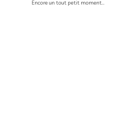
Encore un tout petit moment...
Annuaire Pro
Contact
06 41 44 00 84
contact@cptspf.fr
CGU
L’actu avec Citykomi