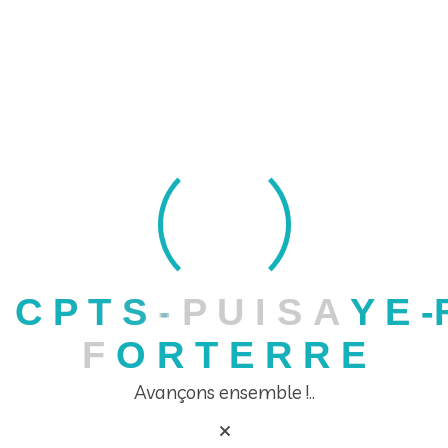
Rassembler les professionnels de santé du
territoire
C
P
T
S
-
P
U
I
S
A
Y
E
-
F
O
R
T
E
R
R
E
Ressources
Avançons ensemble !..
Numéros utiles